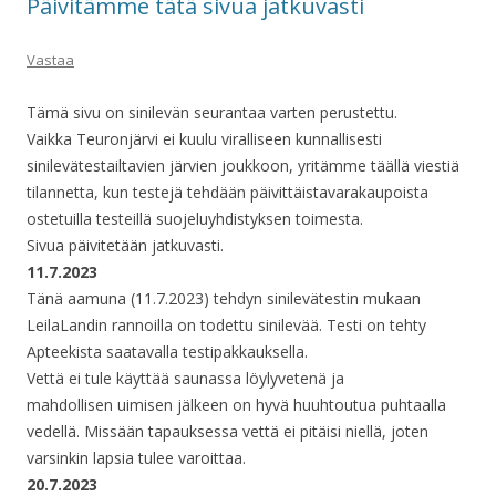
Päivitämme tätä sivua jatkuvasti
Vastaa
Tämä sivu on sinilevän seurantaa varten perustettu.
Vaikka Teuronjärvi ei kuulu viralliseen kunnallisesti
sinilevätestailtavien järvien joukkoon, yritämme täällä viestiä
tilannetta, kun testejä tehdään päivittäistavarakaupoista
ostetuilla testeillä suojeluyhdistyksen toimesta.
Sivua päivitetään jatkuvasti.
11.7.2023
Tänä aamuna (11.7.2023) tehdyn sinilevätestin mukaan
LeilaLandin rannoilla on todettu sinilevää. Testi on tehty
Apteekista saatavalla testipakkauksella.
Vettä ei tule käyttää saunassa löylyvetenä ja
mahdollisen uimisen jälkeen on hyvä huuhtoutua puhtaalla
vedellä. Missään tapauksessa vettä ei pitäisi niellä, joten
varsinkin lapsia tulee varoittaa.
20.7.2023