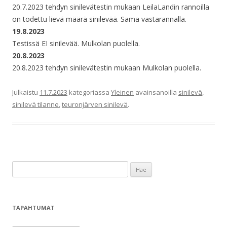
20.7.2023 tehdyn sinilevätestin mukaan LeilaLandin rannoilla
on todettu lievä määrä sinilevää. Sama vastarannalla.
19.8.2023
Testissä EI sinilevää. Mulkolan puolella.
20.8.2023
20.8.2023 tehdyn sinilevätestin mukaan Mulkolan puolella.
Julkaistu
11.7.2023
kategoriassa
Yleinen
avainsanoilla
sinilevä
,
sinilevä tilanne
,
teuronjärven sinilevä
.
H
a
k
u
TAPAHTUMAT
: