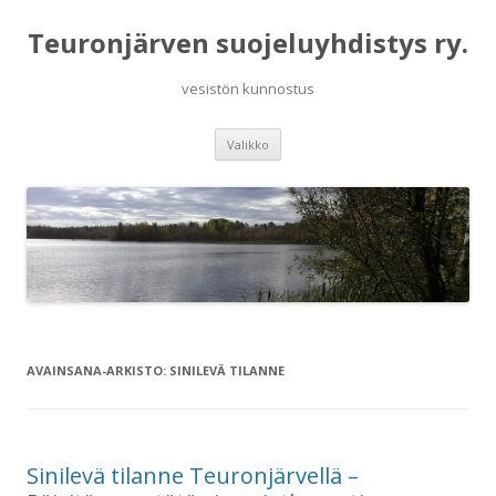
Teuronjärven suojeluyhdistys ry.
vesistön kunnostus
Siirry
Valikko
sisältöön
AVAINSANA-ARKISTO:
SINILEVÄ TILANNE
Sinilevä tilanne Teuronjärvellä –