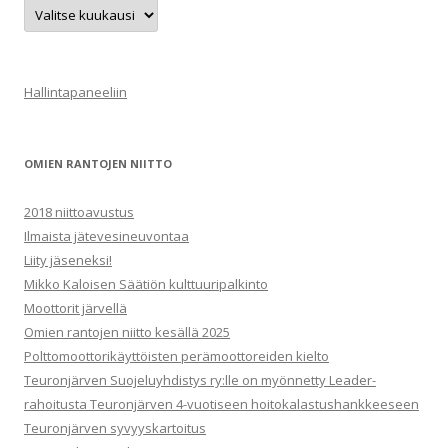
T
a
p
a
h
t
u
Hallintapaneeliin
m
a
t
OMIEN RANTOJEN NIITTO
2018 niittoavustus
Ilmaista jätevesineuvontaa
Liity jäseneksi!
Mikko Kaloisen Säätiön kulttuuripalkinto
Moottorit järvellä
Omien rantojen niitto kesällä 2025
Polttomoottorikäyttöisten perämoottoreiden kielto
Teuronjärven Suojeluyhdistys ry:lle on myönnetty Leader-
rahoitusta Teuronjärven 4-vuotiseen hoitokalastushankkeeseen
Teuronjärven syvyyskartoitus