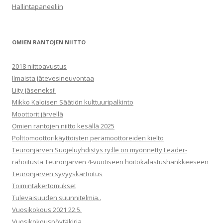
u
Hallintapaneeliin
m
a
t
OMIEN RANTOJEN NIITTO
2018 niittoavustus
Ilmaista jätevesineuvontaa
Liity jäseneksi!
Mikko Kaloisen Säätiön kulttuuripalkinto
Moottorit järvellä
Omien rantojen niitto kesällä 2025
Polttomoottorikäyttöisten perämoottoreiden kielto
Teuronjärven Suojeluyhdistys ry:lle on myönnetty Leader-
rahoitusta Teuronjärven 4-vuotiseen hoitokalastushankkeeseen
Teuronjärven syvyyskartoitus
Toimintakertomukset
Tulevaisuuden suunnitelmia..
Vuosikokous 2021 22.5.
Vuosikokouspöytäkirja