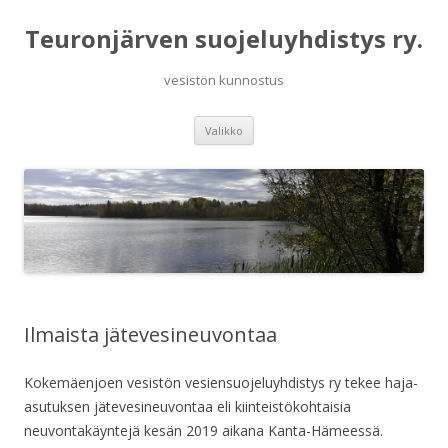
Teuronjärven suojeluyhdistys ry.
vesistön kunnostus
Siirry
Valikko
sisältöön
Ilmaista jätevesineuvontaa
Kokemäenjoen vesistön vesiensuojeluyhdistys ry tekee haja-
asutuksen jätevesineuvontaa eli kiinteistökohtaisia
neuvontakäyntejä kesän 2019 aikana Kanta-Hämeessä.