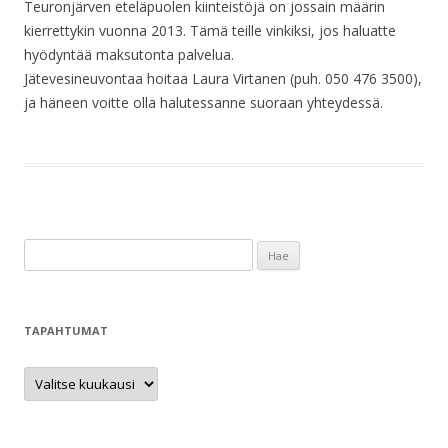
Teuronjärven eteläpuolen kiinteistöjä on jossain määrin
kierrettykin vuonna 2013. Tämä teille vinkiksi, jos haluatte
hyödyntää maksutonta palvelua.
Jätevesineuvontaa hoitaa Laura Virtanen (puh. 050 476 3500),
ja häneen voitte olla halutessanne suoraan yhteydessä.
H
a
k
u
TAPAHTUMAT
:
T
a
p
a
h
t