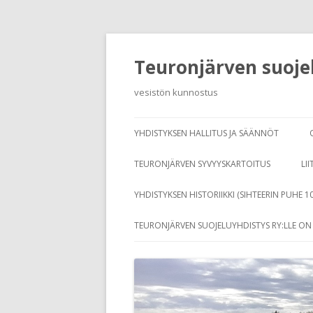
Teuronjärven suojel
vesistön kunnostus
YHDISTYKSEN HALLITUS JA SÄÄNNÖT
TEURONJÄRVEN SYVYYSKARTOITUS
LII
YHDISTYKSEN HISTORIIKKI (SIHTEERIN PUHE 1
TEURONJÄRVEN SUOJELUYHDISTYS RY:LLE O