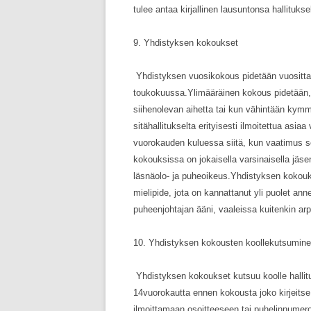
tulee antaa kirjallinen lausuntonsa hallituk
9. Yhdistyksen kokoukset
Yhdistyksen vuosikokous pidetään vuositta
toukokuussa.Ylimääräinen kokous pidetään, 
siihenolevan aihetta tai kun vähintään kymm
sitähallitukselta erityisesti ilmoitettua asi
vuorokauden kuluessa siitä, kun vaatimus se
kokouksissa on jokaisella varsinaisella jäs
läsnäolo- ja puheoikeus.Yhdistyksen kokouks
mielipide, jota on kannattanut yli puolet a
puheenjohtajan ääni, vaaleissa kuitenkin arp
10. Yhdistyksen kokousten koollekutsumin
Yhdistyksen kokoukset kutsuu koolle hallitu
14vuorokautta ennen kokousta joko kirjeitse, 
ilmoittamaan osoitteeseen tai puhelinnumer