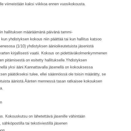
selle viimeistään kaksi viikkoa ennen vuosikokousta.
in hallituksen määräämänä päivänä tammi-
kun yhdistyksen kokous niin päättää tai kun hallitus katsoo
enesosa (1/10) yhdistyksen äänioikeutetuista jäsenistä
aa varten kirjallisesti vaatii. Kokous on pidettäväkolmenkymmenen
n pitämisestä on esitetty hallitukselle.Yhdistyksen
enellä yksi ääni.Kannattavalla jäsenellä on kokouksessa
en päätökseksi tulee, ellei säännöissä ole toisin määrätty, se
nnetuista äänistä.Äänten mennessä tasan ratkaisee kokouksen
a.
en
s. Kokouskutsu on lähetettävä jäsenille vähintään
sähköpostilla tai tekstiviestillä jäsenen
oon.