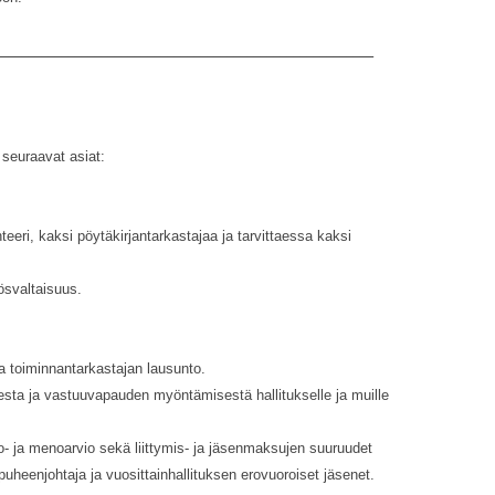
_________________________________________________________
seuraavat asiat:
teeri, kaksi pöytäkirjantarkastajaa ja tarvittaessa kaksi
ösvaltaisuus.
ja toiminnantarkastajan lausunto.
esta ja vastuuvapauden myöntämisestä hallitukselle ja muille
o- ja menoarvio sekä liittymis- ja jäsenmaksujen suuruudet
 puheenjohtaja ja vuosittainhallituksen erovuoroiset jäsenet.