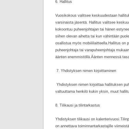
6. Hallitus
V
uosikokous valitsee keskuudestaan hallituk
varsinaista jäsentä. Hallitus valitsee kesku
kokoontuu puheenjohtajan tai hänen estynee
siihen olevan aihetta tai kun vähintään puole
osallistua myös mobiililaitteella.Hallitus on
puheenjohtaja tai varapuheenjohtaja mukaan 
äänten enemmistöllä.Äänten mennessä tasan 
7. Yhdistyksen nimen kirjoittaminen
Yhdistyksen nimen kirjoittaa hallitukse
valtuuttama henkilö kukin yksin, muut halli
8. Tilikausi ja tilintarkastus
Yhdistyksen tilikausi on kalenterivuosi.Tilin
on annettava toiminnantarkastajille viimeis