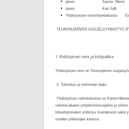
jäsen Sanna Niemi
jäsen Kari Jalli
Yhdistyksen toiminnantarkasta Es
TEURONJÄRVEN SUOJE
1.Yhdistyksen nimi ja kotipaikka
Yhdistyksen nimi on Teuronjärven suojeluyh
2. Tarkoitus ja toiminnan laatu
Yhdistyksen tarkoituksena on Kanta-Hä
valuma-alueen ympäristönsuojelun ja siihe
toteuttamiseksi yhdistys itsenäisesti sekä 
muiden yhteisöjen kanssa