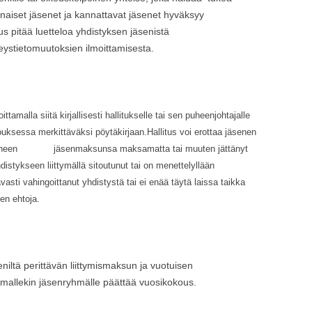
inaiset jäsenet ja kannattavat jäsenet hyväksyy
s pitää luetteloa yhdistyksen jäsenistä
eystietomuutoksien ilmoittamisesta.
tamalla siitä kirjallisesti hallitukselle tai sen puheenjohtajalle
ouksessa merkittäväksi pöytäkirjaan.Hallitus voi erottaa jäsenen
rääntyneen jäsenmaksunsa maksamatta tai muuten jättänyt
distykseen liittymällä sitoutunut tai on menettelyllään
asti vahingoittanut yhdistystä tai ei enää täytä laissa taikka
en ehtoja.
jäseniltä perittävän liittymismaksun ja vuotuisen
allekin jäsenryhmälle päättää vuosikokous.