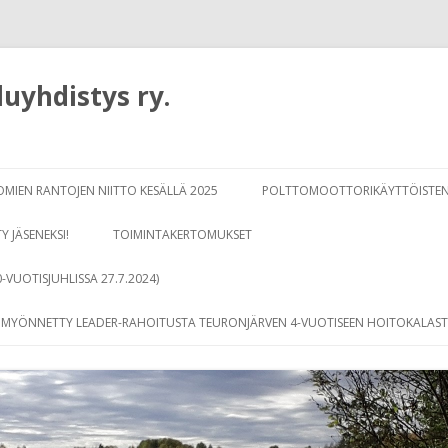
uyhdistys ry.
Siirry
sisältöön
OMIEN RANTOJEN NIITTO KESÄLLÄ 2025
POLTTOMOOTTORIKÄYTTÖISTEN
TY JÄSENEKSI!
TOIMINTAKERTOMUKSET
0-VUOTISJUHLISSA 27.7.2024)
N MYÖNNETTY LEADER-RAHOITUSTA TEURONJÄRVEN 4-VUOTISEEN HOITOKALAS