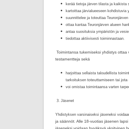
kerää tietoja järven tilasta ja kaikista 
kartoittaa järvialueeseen kohdistuvia 
suunnittelee ja toteuttaa Teuronjärven
ottaa kantaa Teuronjärven alueen hank
antaa suosituksia ympäristön ja vesie
tiedottaa aktiivisesti toiminnastaan.
Toimintansa tukemiseksi yhdistys ottaa v
testamentteja sekä
harjoittaa sellaista taloudellista toimi
toteuttamiseen tai jota
tarkoituksen
voi omistaa toimintaansa varten tarpeel
3.
Jäsenet
Yhdistyksen varsinaiseksi jäseneksi voidaa
ja säännöt. Alle 18-vuotias jäsene
jäseneksi voidaan hyväksyä yksityinen h