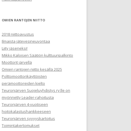
m
a
t
OMIEN RANTOJEN NIITTO
2018 niittoavustus
Ilmaista jätevesineuvontaa
Liity jäseneksi!
Mikko Kaloisen Säätiön kulttuuripalkinto
Moottorit järvellä
Omien rantojen niitto kesällä 2025
Polttomoottorikäyttöisten
perämoottoreiden kielto
Teuronjärven Suojeluyhdistys ry:lle on
myönnetty Leader-rahoitusta
Teuronjärven 4-vuotiseen
hoitokalastushankkeeseen
Teuronjärven syvyyskartoitus
Toimintakertomukset