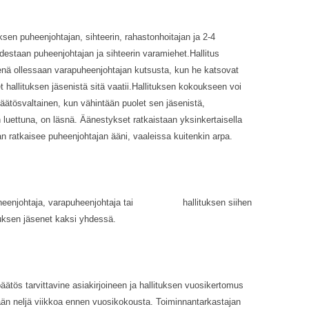
sen puheenjohtajan, sihteerin, rahastonhoitajan ja 2-4
udestaan puheenjohtajan ja sihteerin varamiehet.Hallitus
nä ollessaan varapuheenjohtajan kutsusta, kun he katsovat
t hallituksen jäsenistä sitä vaatii.Hallituksen kokoukseen voi
 päätösvaltainen, kun vähintään puolet sen jäsenistä,
luettuna, on läsnä. Äänestykset ratkaistaan yksinkertaisella
ratkaisee puheenjohtajan ääni, vaaleissa kuitenkin arpa.
n puheenjohtaja, varapuheenjohtaja tai hallituksen siihen
tuksen jäsenet kaksi yhdessä.
päätös tarvittavine asiakirjoineen ja hallituksen vuosikertomus
tään neljä viikkoa ennen vuosikokousta. Toiminnantarkastajan