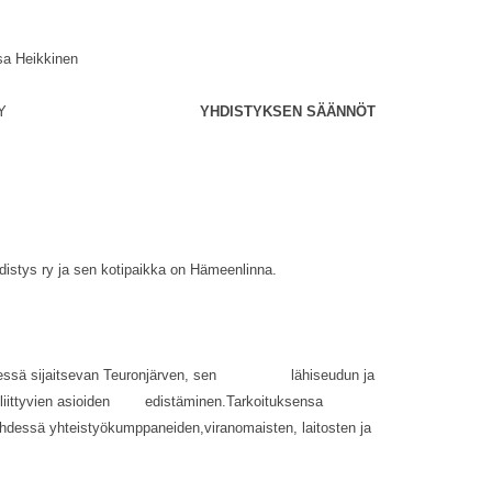
a Heikkinen
LUYHDISTYS RY
YHDISTYKSEN SÄÄNNÖT
distys ry ja sen kotipaikka on Hämeenlinna.
meessä sijaitsevan Teuronjärven, sen lähiseudun ja
n liittyvien asioiden edistäminen.Tarkoituksensa
yhdessä yhteistyökumppaneiden,viranomaisten, laitosten ja