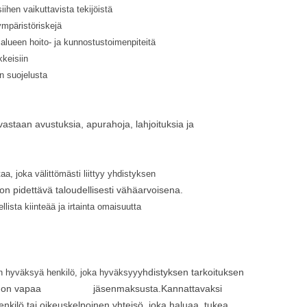
siihen vaikuttavista tekijöistä
ympäristöriskejä
 alueen hoito- ja kunnostustoimenpiteitä
keisiin
n suojelusta
astaan avustuksia, apurahoja, lahjoituksia ja
ntaa, joka välittömästi liittyy yhdistyksen
 on pidettävä taloudellisesti vähäarvoisena.
lista kiinteää ja irtainta omaisuutta
yhdistyksen tarkoituksen
n hyväksyä henkilö, joka hyväksyy
n lapsi on vapaa jäsenmaksusta.Kannattavaksi
enkilö tai oikeuskelpoinen yhteisö, joka haluaa tukea