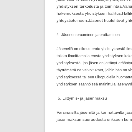
yhdistyksen tarkoitusta ja toimintaa.Vars
hakemuksesta yhdistyksen hallitus.Hallitu
yhteystietoineen.Jäsenet huolehtivat yht
4. Jäsenen eroaminen ja erottaminen
Jäsenellä on oikeus erota yhdistyksestä ilmoit
taikka ilmoittamalla erosta yhdistyksen kok
yhdistyksestä, jos jäsen on jättänyt e
täyttämättä ne velvoitukset, joihin hän on yh
yhdistyksessä tai sen ulkopuolella huomattav
yhdistyksen säännöissä mainittuja jäsenyyd
5. Liittymis- ja jäsenmaksu
Varsinaisilta jäseniltä ja kannattavilta 
jäsenmaksun suuruudesta erikseen kumm