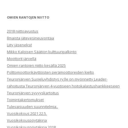
a
t
OMIEN RANTOJEN NIITTO
2018 niittoavustus
Ilmaista jätevesineuvontaa
Liity jäseneksi!
Mikko Kaloisen Säätiön kulttuuripalkinto
Moottorit järvellä
Omien rantojen niitto kesällä 2025
Polttomoottorikäyttöisten perämoottoreiden kielto
Teuronjärven Suojeluyhdistys ry:lle on myönnetty Leader-
rahoitusta Teuronjärven 4-vuotiseen hoitokalastushankkeeseen
Teuronjärven syvyyskartoitus
Toimintakertomukset
Tulevaisuuden suunnitelmia..
Vuosikokous 2021 22.5.
Vuosikokouspöytäkirja
Vuosikokouspöytäkirja 2018