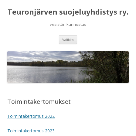
Teuronjärven suojeluyhdistys ry.
vesistön kunnostus
Siirry
Valikko
sisältöön
Toimintakertomukset
Toimintakertomus 2022
Toimintakertomus 2023