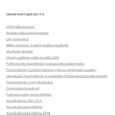
a
t
OMIEN RANTOJEN NIITTO
2018 niittoavustus
Ilmaista jätevesineuvontaa
Liity jäseneksi!
Mikko Kaloisen Säätiön kulttuuripalkinto
Moottorit järvellä
Omien rantojen niitto kesällä 2025
Polttomoottorikäyttöisten perämoottoreiden kielto
Teuronjärven Suojeluyhdistys ry:lle on myönnetty Leader-
rahoitusta Teuronjärven 4-vuotiseen hoitokalastushankkeeseen
Teuronjärven syvyyskartoitus
Toimintakertomukset
Tulevaisuuden suunnitelmia..
Vuosikokous 2021 22.5.
Vuosikokouspöytäkirja
Vuosikokouspöytäkirja 2018