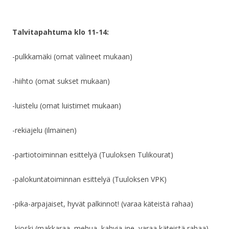
Talvitapahtuma klo 11-14:
-pulkkamäki (omat välineet mukaan)
-hiihto (omat sukset mukaan)
-luistelu (omat luistimet mukaan)
-rekiajelu (ilmainen)
-partiotoiminnan esittelyä (Tuuloksen Tulikourat)
-palokuntatoiminnan esittelyä (Tuuloksen VPK)
-pika-arpajaiset, hyvät palkinnot! (varaa käteistä rahaa)
-kioski (makkaraa, mehua, kahvia jne, varaa käteistä rahaa)