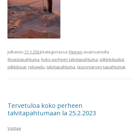
Julkaistu
21.1.2024
kategoriassa
Yleinen
avainsanoilla
ilmaistapahtuma
,
koko perheen talvitapahtuma
,
pilkkikilpailut
,
pilkkikisat
,
rekiajelu
,
talvitapahtuma
,
teuronjärven tapahtumat
.
Tervetuloa koko perheen
talvitapahtumaan la 25.2.2023
Vastaa