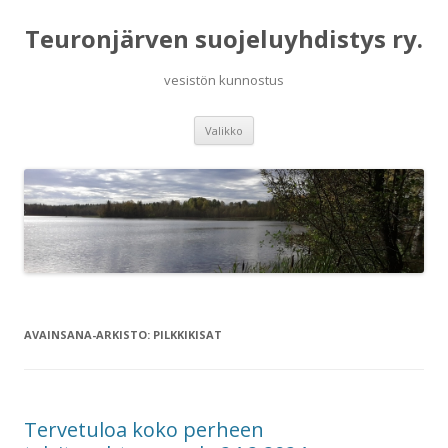
Teuronjärven suojeluyhdistys ry.
vesistön kunnostus
Siirry
Valikko
sisältöön
AVAINSANA-ARKISTO:
PILKKIKISAT
Tervetuloa koko perheen