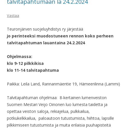
talvitapahtumaan la 24.2.2024
Vastaa
Teuronjärven suojeluyhdistys ry järjestää
jo perinteeksi muodostuneen rennon koko perheen
talvitapahtuman lauantaina 24.2.2024
Ohjelmassa:
klo 9-12 pilkkikisa
klo 11-14 talvitapahtuma
Paikka: Leila Land, Rannanmäentie 19, Hämeenlinna (Lammi)
Talvitapahtuman ohjelmaa: 8-kertainen lumenveiston
Suomen Mestari Veijo Oinonen luo lumesta taidetta ja
opettaa veiston saloja, rekiajelua, pulkkailua,
potkukelkkailua, paloautoon tutustumista, hiihtoa, lapsille
pilkkimiseen tutustumista ja muita erilaisia puuhapisteitä