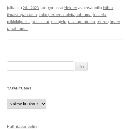
Julkaistu
26.1.2023
kategoriassa
Yleinen
avainsanoilla
hiihto
,
ilmaistapahtuma
,
koko perheen talvitapahtuma
,
luistelu
,
pilkkikilpailut
,
pilkkikisat
,
rekiajelu
,
talvitapahtuma
,
teuronjärven
tapahtumat
.
H
a
k
u
TAPAHTUMAT
:
T
a
p
a
h
t
u
Hallintapaneeliin
m