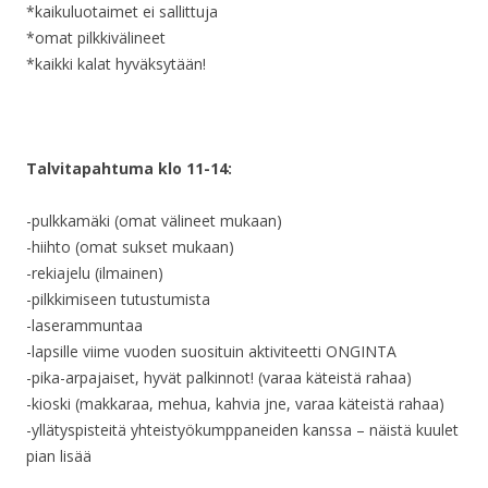
*kaikuluotaimet ei sallittuja
*omat pilkkivälineet
*kaikki kalat hyväksytään!
Talvitapahtuma klo 11-14:
-pulkkamäki (omat välineet mukaan)
-hiihto (omat sukset mukaan)
-rekiajelu (ilmainen)
-pilkkimiseen tutustumista
-laserammuntaa
-lapsille
viime vuoden
suosituin aktiviteetti ONGINTA
-pika-arpajaiset, hyvät palkinnot! (varaa käteistä rahaa)
-kioski (makkaraa, mehua, kahvia jne, varaa käteistä rahaa)
-yllätyspisteitä yhteistyökumppaneiden kanssa – näistä kuulet
pian lisää