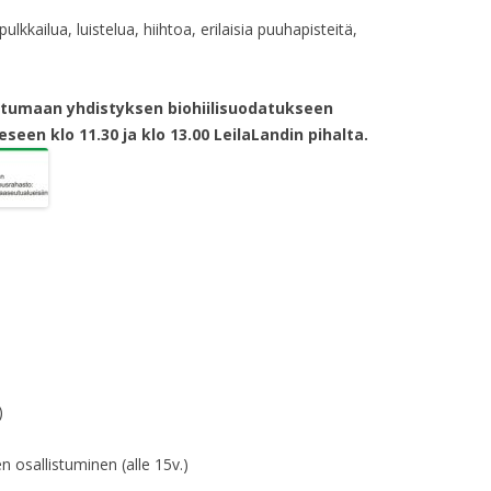
kkailua, luistelua, hiihtoa, erilaisia puuhapisteitä,
stumaan yhdistyksen biohiilisuodatukseen
seen klo 11.30 ja klo 13.00 LeilaLandin pihalta.
)
nen osallistuminen (alle 15v.)