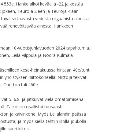
 553e. Hanke alkoi keväällä -22 ja kestää
jokeen, Teuroja 2:een ja Teuroja 4:ään
ttavat virtaavasta vedestä orgaanista ainesta.
vää rehevöittävää ainesta. Hankkeen
lemaan 10-vuotisjuhlavuoden 2024 tapahtumia.
en, Leila Vilppula ja Noora Kulmala.
 jäsenilleen kesä-heinäkuussa hintaan 40e/tunti
iin yhdistyksen niittokoneella. Niittoja tekivät
a. Tuottoa tuli 460e.
vat 5.-6.8. ja jatkuivat vielä omatoimisena
. Talkoisiin osallistui runsaasti
ktori ja kaivinkone. Myös Leilalandin päässä
nostusta, ja myös siellä tehtiin isolla joukolla
ille suuri kiitos!