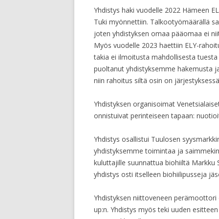
Yhdistys haki vuodelle 2022 Hämeen ELY
Tuki myönnettiin. Talkootyömäärällä saa
joten yhdistyksen omaa pääomaa ei niit
Myös vuodelle 2023 haettiin ELY-rahoi
takia ei ilmoitusta mahdollisesta tuesta
puoltanut yhdistyksemme hakemusta ja 
niin rahoitus siltä osin on järjestyksessä
Yhdistyksen organisoimat Venetsialaise
onnistuivat perinteiseen tapaan: nuotioit
Yhdistys osallistui Tuulosen syysmarkki
yhdistyksemme toimintaa ja saimmekin 
kuluttajille suunnattua biohiiltä Markku
yhdistys osti itselleen biohiilipusseja jä
Yhdistyksen niittoveneen perämoottori on
up:n. Yhdistys myös teki uuden esitteen 