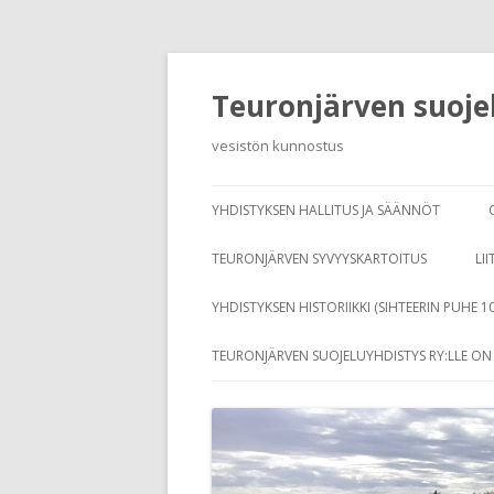
Teuronjärven suojel
vesistön kunnostus
YHDISTYKSEN HALLITUS JA SÄÄNNÖT
TEURONJÄRVEN SYVYYSKARTOITUS
LII
YHDISTYKSEN HISTORIIKKI (SIHTEERIN PUHE 1
TEURONJÄRVEN SUOJELUYHDISTYS RY:LLE O