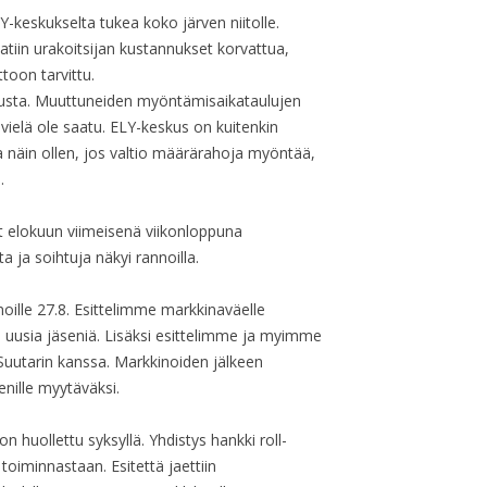
-keskukselta tukea koko järven niitolle.
tiin urakoitsijan kustannukset korvattua,
toon tarvittu.
tusta. Muuttuneiden myöntämisaikataulujen
 vielä ole saatu. ELY-keskus on kuitenkin
näin ollen, jos valtio määrärahoja myöntää,
.
t elokuun viimeisenä viikonloppuna
a ja soihtuja näkyi rannoilla.
noille 27.8. Esittelimme markkinaväelle
uusia jäseniä. Lisäksi esittelimme ja myimme
 Suutarin kanssa. Markkinoiden jälkeen
senille myytäväksi.
 huollettu syksyllä. Yhdistys hankki roll-
toiminnastaan. Esitettä jaettiin