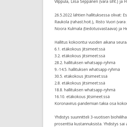
Vilppula, Liisa Seppänen (vara siht.) ja H
26.5.2022 lähtien hallituksessa olivat: 
Raukola (rahast.hoit.), Risto Vuori (vara pj
Noora Kulmala (tiedotusvastaava) ja Hei
Hallitus kokoontui vuoden aikana seuraa
6.1. etäkokous Jitsimeet:ssä
3.2. etäkokous Jitsimeet:ssä
28.2. hallituksen whatsapp-ryhmä
9.-14.5. hallituksen whatsapp-ryhmä
30.5. etäkokous Jitsimeet:ssä
2.8. etäkokous Jitsimeet:ssä
18.8. hallituksen whatsapp-ryhmä
16.10. etäkokous Jitsimeet:ssä
Koronavirus-pandemian takia osa kokouks
Yhdistys suunnitteli 3-vuotisen biohiili
prosenttia kustannuksista. Yhdistys sai