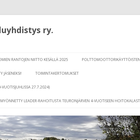
uyhdistys ry.
Siirry
sisältöön
OMIEN RANTOJEN NIITTO KESÄLLÄ 2025
POLTTOMOOTTORIKÄYTTÖISTEN
TY JÄSENEKSI!
TOIMINTAKERTOMUKSET
0-VUOTISJUHLISSA 27.7.2024)
N MYÖNNETTY LEADER-RAHOITUSTA TEURONJÄRVEN 4-VUOTISEEN HOITOKALAS