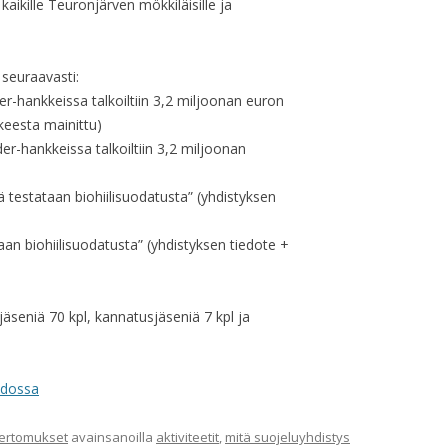
kaikille Teuronjärven mökkiläisille ja
seuraavasti:
hankkeissa talkoiltiin 3,2 miljoonan euron
keesta mainittu)
er-hankkeissa talkoiltiin 3,2 miljoonan
 testataan biohiilisuodatusta” (yhdistyksen
aan biohiilisuodatusta” (yhdistyksen tiedote +
äseniä 70 kpl, kannatusjäseniä 7 kpl ja
odossa
kertomukset
avainsanoilla
aktiviteetit
,
mitä suojeluyhdistys