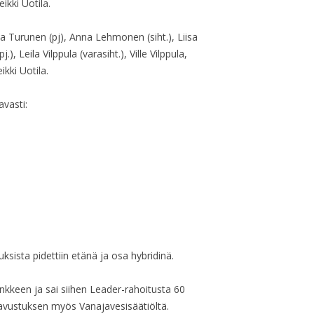
eikki Uotila.
Esa Turunen (pj), Anna Lehmonen (siht.), Liisa
.), Leila Vilppula (varasiht.), Ville Vilppula,
kki Uotila.
vasti:
ista pidettiin etänä ja osa hybridinä.
hankkeen ja sai siihen Leader-rahoitusta 60
 avustuksen myös Vanajavesisäätiöltä.