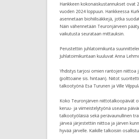
Hankkeen kokonaiskustannukset ovat 24
vuoden 2024 loppuun. Hankkeessa Kurki
asennetaan biohiilisäkkejä, jotka suoda
Näin vähennetään Teuronjärveen pääty
vaikutusta seurataan mittauksin.
Perustettiin juhlatoimikunta suunnitte
Juhlatoimikuntaan kuuluvat Anna Lehmon
Yhdistys tarjosi omien rantojen niittoa
(polttoaine sis. hintaan). Niitot suoritett
talkootyönä Esa Turunen ja Ville Vilppul
Koko Teuronjärven niittotalkoopäivät oli
keruu- ja viimeistelytyönä useana päivänä
talkootyöläisiä sekä perävaunullinen tra
järveä järjestettiin niittoa ja järven kun
hyvää järvelle. Kaikille talkoisiin osallistuj