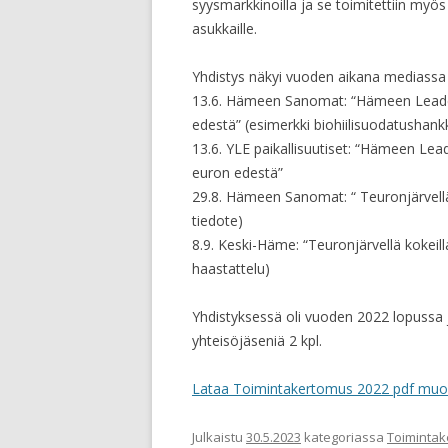
syysmarkkinoilla ja se toimitettiin myös 
asukkaille.
Yhdistys näkyi vuoden aikana mediassa 
13.6. Hämeen Sanomat: “Hämeen Leader-
edestä” (esimerkki biohiilisuodatushank
13.6. YLE paikallisuutiset: “Hämeen Lead
euron edestä”
29.8. Hämeen Sanomat: “ Teuronjärvellä
tiedote)
8.9. Keski-Häme: “Teuronjärvellä kokeill
haastattelu)
Yhdistyksessä oli vuoden 2022 lopussa j
yhteisöjäseniä 2 kpl.
Lataa Toimintakertomus 2022 pdf mu
Julkaistu
30.5.2023
kategoriassa
Toiminta