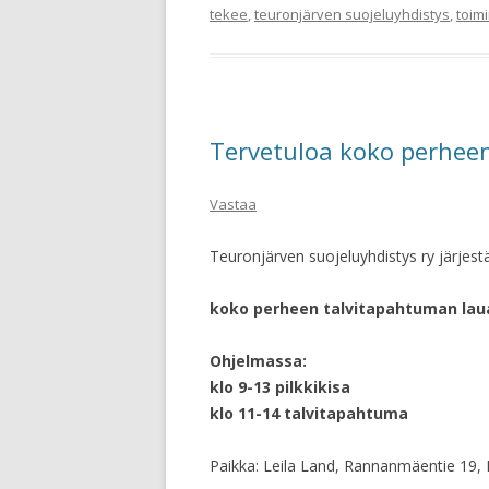
tekee
,
teuronjärven suojeluyhdistys
,
toim
Tervetuloa koko perhee
Vastaa
Teuronjärven suojeluyhdistys ry järjest
koko perheen talvitapahtuman laua
Ohjelmassa:
klo 9-13 pilkkikisa
klo 11-14 talvitapahtuma
Paikka: Leila Land, Rannanmäentie 19