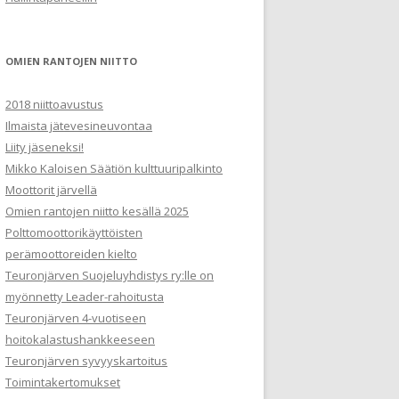
m
a
t
OMIEN RANTOJEN NIITTO
2018 niittoavustus
Ilmaista jätevesineuvontaa
Liity jäseneksi!
Mikko Kaloisen Säätiön kulttuuripalkinto
Moottorit järvellä
Omien rantojen niitto kesällä 2025
Polttomoottorikäyttöisten
perämoottoreiden kielto
Teuronjärven Suojeluyhdistys ry:lle on
myönnetty Leader-rahoitusta
Teuronjärven 4-vuotiseen
hoitokalastushankkeeseen
Teuronjärven syvyyskartoitus
Toimintakertomukset