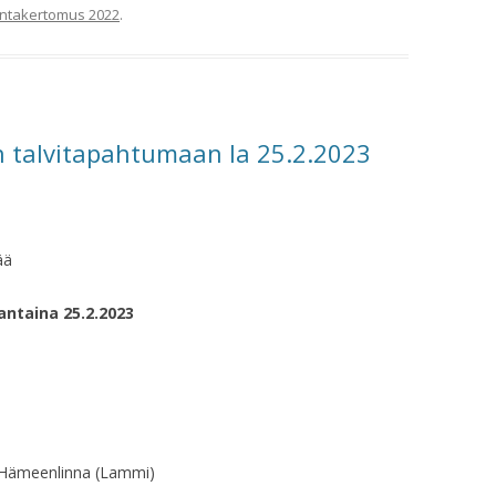
intakertomus 2022
.
n talvitapahtumaan la 25.2.2023
ää
ntaina 25.2.2023
, Hämeenlinna (Lammi)