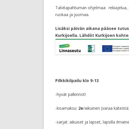
Talvitapahtuman ohjelmaa: rekiajelua, pul
ruokaa ja juomaa.
Lisäksi päivän aikana pääsee tutu
Kurkijoella. Lähdöt Kurkijoen kohtee
Pilkkikilpailu klo 9-13
-hyvät palkinnot!
-kisamaksu:
2e
/aikuinen (varaa käteistä
-sarjat: aikuiset ja lapset, lapsilla ilmai