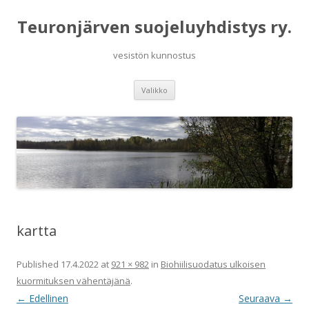
Teuronjärven suojeluyhdistys ry.
vesistön kunnostus
Siirry
Valikko
sisältöön
kartta
Published
17.4.2022
at
921 × 982
in
Biohiilisuodatus ulkoisen
kuormituksen vähentäjänä
.
← Edellinen
Seuraava →